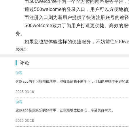
而500welcome作为一个全方位的网络服务平
通过500welcome的登录入口，用户可以方便
而注册入口则为新用户提供了快速注册账号的途径
500welcome致力于为用户打造更便捷、高效
务。
如果您也想体验这样的便捷服务，不妨前往500we
#39#
评论
游客
这款app的学习氛围很浓厚，能够激励我不断学习，让我能够取得更好的成
2025-03-18
游客
这款app是我娱乐的好帮手，让我能够放松身心，享受美好时光。
2025-03-18