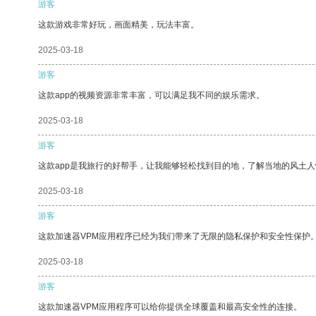
游客
这款游戏非常好玩，画面精美，玩法丰富。
2025-03-18
游客
这款app的视频资源非常丰富，可以满足我不同的娱乐需求。
2025-03-18
游客
这款app是我旅行的好帮手，让我能够轻松找到目的地，了解当地的风土人
2025-03-18
游客
这款加速器VPM应用程序已经为我们带来了无限的隐私保护和安全性保护
2025-03-18
游客
这款加速器VPM应用程序可以给你提供全球覆盖和最高安全性的连接。