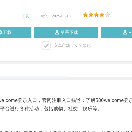
工具
|
时间：2025-03-18
|
卓下载
苹果下载
安卓市场，安全绿色
welcome登录入口，官网注册入口描述：了解500welco
平台进行各种活动，包括购物、社交、娱乐等。