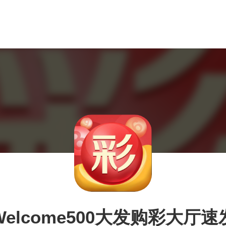
Welcome500大发购彩大厅速