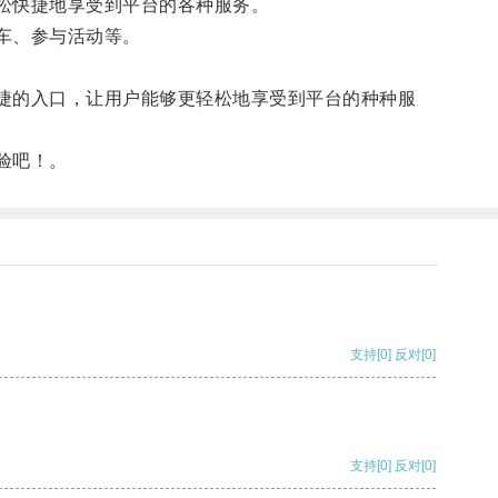
轻松快捷地享受到平台的各种服务。
车、参与活动等。
便捷的入口，让用户能够更轻松地享受到平台的种种服
验吧！。
支持
[0]
反对
[0]
支持
[0]
反对
[0]