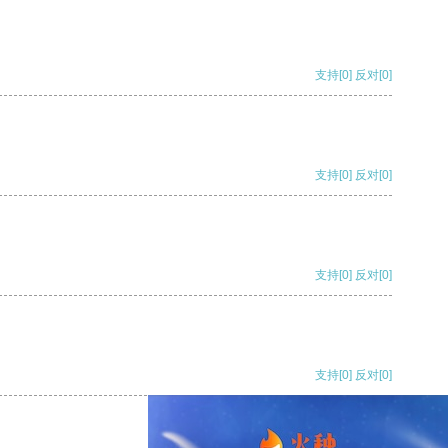
支持
[0]
反对
[0]
支持
[0]
反对
[0]
支持
[0]
反对
[0]
支持
[0]
反对
[0]