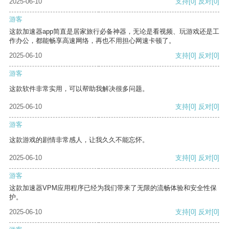
2025-06-10
支持
[0]
反对
[0]
游客
这款加速器app简直是居家旅行必备神器，无论是看视频、玩游戏还是工
作办公，都能畅享高速网络，再也不用担心网速卡顿了。
2025-06-10
支持
[0]
反对
[0]
游客
这款软件非常实用，可以帮助我解决很多问题。
2025-06-10
支持
[0]
反对
[0]
游客
这款游戏的剧情非常感人，让我久久不能忘怀。
2025-06-10
支持
[0]
反对
[0]
游客
这款加速器VPM应用程序已经为我们带来了无限的流畅体验和安全性保
护。
2025-06-10
支持
[0]
反对
[0]