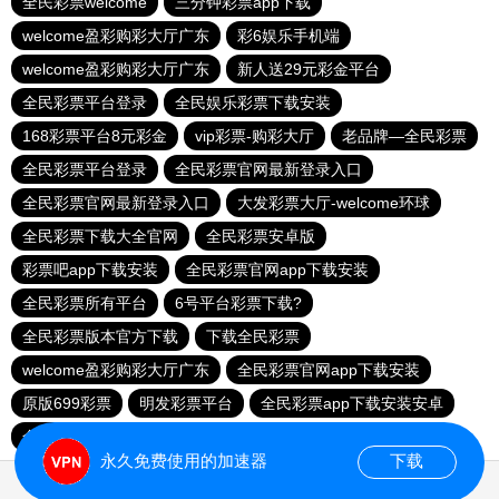
全民彩票welcome
三分钟彩票app下载
welcome盈彩购彩大厅广东
彩6娱乐手机端
welcome盈彩购彩大厅广东
新人送29元彩金平台
全民彩票平台登录
全民娱乐彩票下载安装
168彩票平台8元彩金
vip彩票-购彩大厅
老品牌—全民彩票
全民彩票平台登录
全民彩票官网最新登录入口
全民彩票官网最新登录入口
大发彩票大厅-welcome环球
全民彩票下载大全官网
全民彩票安卓版
彩票吧app下载安装
全民彩票官网app下载安装
全民彩票所有平台
6号平台彩票下载?
全民彩票版本官方下载
下载全民彩票
welcome盈彩购彩大厅广东
全民彩票官网app下载安装
原版699彩票
明发彩票平台
全民彩票app下载安装安卓
全民彩票下载大全官网
全民彩票安卓版
永久免费使用的加速器
下载