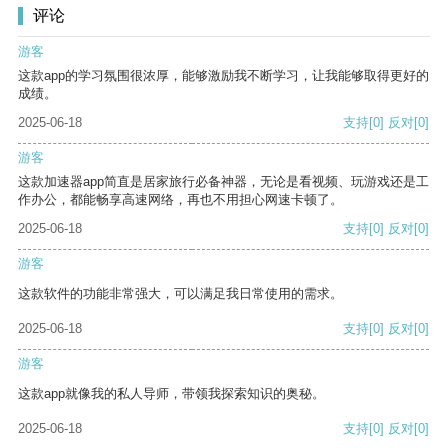
评论
游客
这款app的学习氛围很浓厚，能够激励我不断学习，让我能够取得更好的
成绩。
2025-06-18
支持
[0]
反对
[0]
游客
这款加速器app简直是居家旅行必备神器，无论是看视频、玩游戏还是工
作办公，都能畅享高速网络，再也不用担心网速卡顿了。
2025-06-18
支持
[0]
反对
[0]
游客
这款软件的功能非常强大，可以满足我日常使用的需求。
2025-06-18
支持
[0]
反对
[0]
游客
这款app就像我的私人导师，带领我探索知识的奥秘。
2025-06-18
支持
[0]
反对
[0]