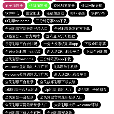
原子加速器
快鸭加速器
旋风加速度器
外网网址导航
软件中心
雷霆加速
狂飙加速器
哔咔漫画
快鸭VPN
6f彩票welcome
三分钟彩票app下载
全民彩票官网最新登录入口
全民彩票版本官方下载
顶级彩票app官方网站
送彩金32元可提款
乐彩彩票平台合法吗
一分大发系统彩票app
下载全民彩票
全民娱乐彩票下载安装
新人送29元彩金平台
下载全民彩票
全民彩票welcome
三分钟彩票app下载
welcome盈彩购彩大厅广东
彩6娱乐手机端
welcome盈彩购彩大厅广东
新人送29元彩金平台
全民彩票平台登录
全民娱乐彩票下载安装
168彩票平台8元彩金
vip彩票-购彩大厅
老品牌—全民彩票
全民彩票平台登录
全民彩票官网最新登录入口
全民彩票官网最新登录入口
大发彩票大厅-welcome环球
全民彩票下载大全官网
全民彩票安卓版