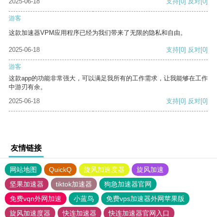
2025-06-18
支持
[0]
反对
[0]
游客
这款加速器VPM应用程序已经为我们带来了无限的隐私和自由。
2025-06-18
支持
[0]
反对
[0]
游客
这款app的功能非常强大，可以满足我所有的工作需求，让我能够在工作
中游刃有余。
2025-06-18
支持
[0]
反对
[0]
友情链接
网站地图
QuickQ
旋风加速度器
旋风加速
坚果加速器
tiktok加速器
狗急加速器官网
免费vqn外网加速
小蓝鸟
免费vps加速器外网苹果版
旋风加速度器
快连加速器
快连加速器官网入口