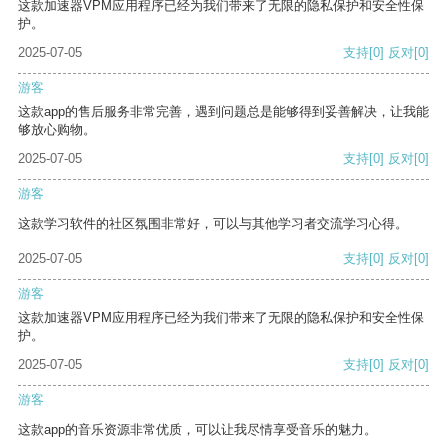
这款加速器VPM应用程序已经为我们带来了无限的隐私保护和安全性保
护。
2025-07-05
支持
[0]
反对
[0]
游客
这款app的售后服务非常完善，遇到问题总是能够得到妥善解决，让我能
够放心购物。
2025-07-05
支持
[0]
反对
[0]
游客
这款学习软件的社区氛围非常好，可以与其他学习者交流学习心得。
2025-07-05
支持
[0]
反对
[0]
游客
这款加速器VPM应用程序已经为我们带来了无限的隐私保护和安全性保
护。
2025-07-05
支持
[0]
反对
[0]
游客
这款app的音乐资源非常优质，可以让我尽情享受音乐的魅力。