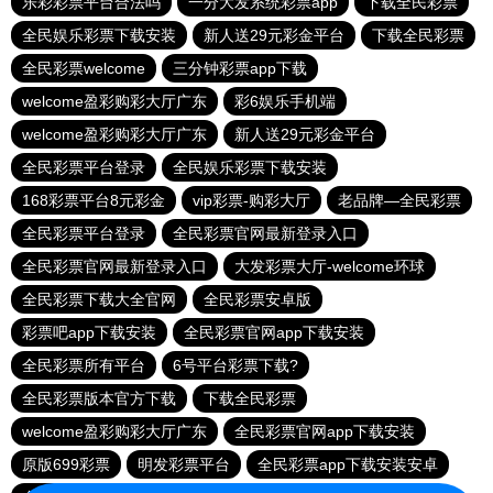
乐彩彩票平台合法吗
一分大发系统彩票app
下载全民彩票
全民娱乐彩票下载安装
新人送29元彩金平台
下载全民彩票
全民彩票welcome
三分钟彩票app下载
welcome盈彩购彩大厅广东
彩6娱乐手机端
welcome盈彩购彩大厅广东
新人送29元彩金平台
全民彩票平台登录
全民娱乐彩票下载安装
168彩票平台8元彩金
vip彩票-购彩大厅
老品牌—全民彩票
全民彩票平台登录
全民彩票官网最新登录入口
全民彩票官网最新登录入口
大发彩票大厅-welcome环球
全民彩票下载大全官网
全民彩票安卓版
彩票吧app下载安装
全民彩票官网app下载安装
全民彩票所有平台
6号平台彩票下载?
全民彩票版本官方下载
下载全民彩票
welcome盈彩购彩大厅广东
全民彩票官网app下载安装
原版699彩票
明发彩票平台
全民彩票app下载安装安卓