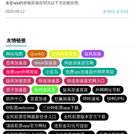
速器app的价格应该在50元以下才比较合理。
2025-09-12
支持
[0]
反对
[0]
友情链接
网站地图
QuickQ
旋风加速度器
旋风加速
坚果加速器
tiktok加速器
狗急加速器官网
免费vqn外网加速
小蓝鸟
免费vps加速器外网苹果版
旋风加速度器
快连加速器
快连加速器官网入口
原子加速器
快鸭加速器
旋风加速度器
外网网址导航
软件中心
雷霆加速
狂飙加速器
哔咔漫画
快鸭VPN
6f彩票welcome
三分钟彩票app下载
全民彩票官网最新登录入口
全民彩票版本官方下载
顶级彩票app官方网站
送彩金32元可提款