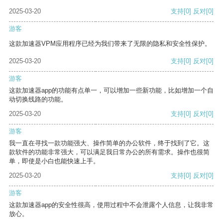
2025-03-20
支持
[0]
反对
[0]
游客
这款加速器VPM应用程序已经为我们带来了无限的隐私和安全性保护。
2025-03-20
支持
[0]
反对
[0]
游客
这款加速器app的功能有点单一，可以增加一些新功能，比如增加一个自
动切换线路的功能。
2025-03-20
支持
[0]
反对
[0]
游客
我一直在寻找一款功能强大、操作简单的办公软件，终于找到了它。这
款软件的功能非常强大，可以满足我日常办公的所有需求。操作也很简
单，即使是小白也能快速上手。
2025-03-20
支持
[0]
反对
[0]
游客
这款加速器app的安全性很高，使用过程中不会泄露个人信息，让我非常
放心。