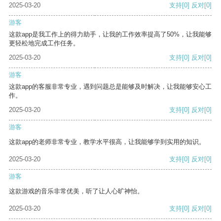
2025-03-20
支持
[0]
反对
[0]
游客
这款app是我工作上的得力助手，让我的工作效率提高了50%，让我能够
更轻松地完成工作任务。
2025-03-20
支持
[0]
反对
[0]
游客
这款app的客服非常专业，遇到问题总是能够及时解决，让我能够安心工
作。
2025-03-20
支持
[0]
反对
[0]
游客
这款app的老师非常专业，教学水平很高，让我能够学到实用的知识。
2025-03-20
支持
[0]
反对
[0]
游客
这款游戏的音乐非常优美，听了让人心旷神怡。
2025-03-20
支持
[0]
反对
[0]