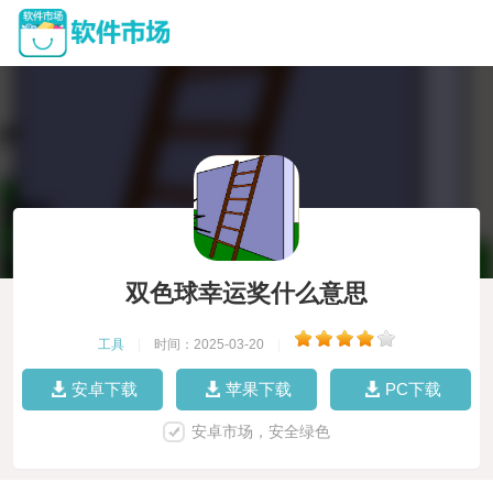
双色球幸运奖什么意思
工具
|
时间：2025-03-20
|
安卓下载
苹果下载
PC下载
安卓市场，安全绿色