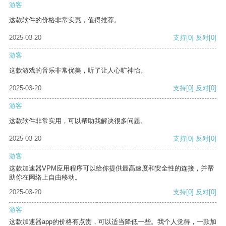
游客
这款软件的价格非常实惠，值得推荐。
2025-03-20
支持
[0]
反对
[0]
游客
这款游戏的音乐非常优美，听了让人心旷神怡。
2025-03-20
支持
[0]
反对
[0]
游客
这款软件非常实用，可以帮助我解决很多问题。
2025-03-20
支持
[0]
反对
[0]
游客
这款加速器VPM应用程序可以给你提供最高速度和安全性的连接，并帮
助你在网络上自由移动。
2025-03-20
支持
[0]
反对
[0]
游客
这款加速器app的价格有点贵，可以适当降低一些。我个人觉得，一款加