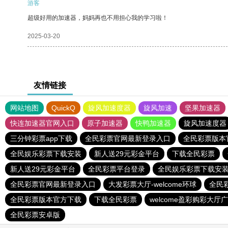
游客
超级好用的加速器，妈妈再也不用担心我的学习啦！
2025-03-20
友情链接
网站地图
QuickQ
旋风加速度器
旋风加速
坚果加速器
快连加速器官网入口
原子加速器
快鸭加速器
旋风加速度器
三分钟彩票app下载
全民彩票官网最新登录入口
全民彩票版本
全民娱乐彩票下载安装
新人送29元彩金平台
下载全民彩票
新人送29元彩金平台
全民彩票平台登录
全民娱乐彩票下载安
全民彩票官网最新登录入口
大发彩票大厅-welcome环球
全民
全民彩票版本官方下载
下载全民彩票
welcome盈彩购彩大厅
全民彩票安卓版