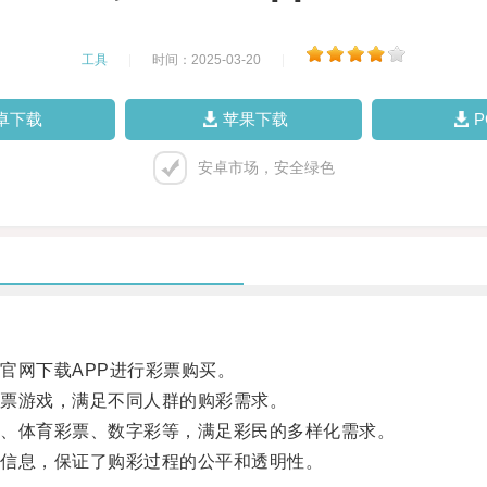
工具
|
时间：2025-03-20
|
卓下载
苹果下载
安卓市场，安全绿色
网下载APP进行彩票购买。
票游戏，满足不同人群的购彩需求。
、体育彩票、数字彩等，满足彩民的多样化需求。
信息，保证了购彩过程的公平和透明性。