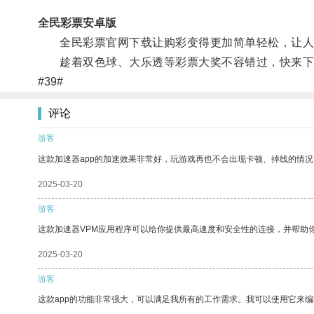
全民彩票安卓版
全民彩票官网下载让购彩变得更加简单轻松，让人
趁着双色球、大乐透等彩票大奖不容错过，快来下
#39#
评论
游客
这款加速器app的加速效果非常好，玩游戏再也不会出现卡顿、掉线的情况
2025-03-20
游客
这款加速器VPM应用程序可以给你提供最高速度和安全性的连接，并帮助
2025-03-20
游客
这款app的功能非常强大，可以满足我所有的工作需求。我可以使用它来