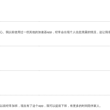
放心。我以前使用过一些其他的加速器app，经常会出现个人信息泄露的情况，这让我
我以前经常加班，现在有了这个app，我可以提前下班，有更多的时间陪伴家人。