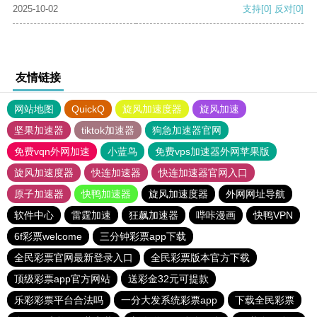
2025-10-02
支持
[0]
反对
[0]
友情链接
网站地图
QuickQ
旋风加速度器
旋风加速
坚果加速器
tiktok加速器
狗急加速器官网
免费vqn外网加速
小蓝鸟
免费vps加速器外网苹果版
旋风加速度器
快连加速器
快连加速器官网入口
原子加速器
快鸭加速器
旋风加速度器
外网网址导航
软件中心
雷霆加速
狂飙加速器
哔咔漫画
快鸭VPN
6f彩票welcome
三分钟彩票app下载
全民彩票官网最新登录入口
全民彩票版本官方下载
顶级彩票app官方网站
送彩金32元可提款
乐彩彩票平台合法吗
一分大发系统彩票app
下载全民彩票