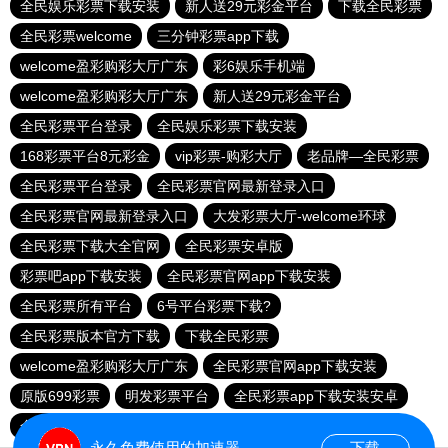
全民娱乐彩票下载安装
新人送29元彩金平台
下载全民彩票
全民彩票welcome
三分钟彩票app下载
welcome盈彩购彩大厅广东
彩6娱乐手机端
welcome盈彩购彩大厅广东
新人送29元彩金平台
全民彩票平台登录
全民娱乐彩票下载安装
168彩票平台8元彩金
vip彩票-购彩大厅
老品牌—全民彩票
全民彩票平台登录
全民彩票官网最新登录入口
全民彩票官网最新登录入口
大发彩票大厅-welcome环球
全民彩票下载大全官网
全民彩票安卓版
彩票吧app下载安装
全民彩票官网app下载安装
全民彩票所有平台
6号平台彩票下载?
全民彩票版本官方下载
下载全民彩票
welcome盈彩购彩大厅广东
全民彩票官网app下载安装
原版699彩票
明发彩票平台
全民彩票app下载安装安卓
全民彩票下载大全官网
全民彩票安卓版
永久免费使用的加速器
下载